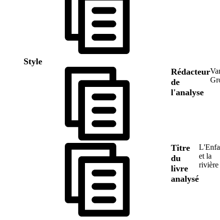
Style
Rédacteur
Va
Gr
de
l'analyse
Titre
L'Enfa
et la
du
rivière
livre
analysé