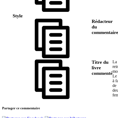
Style
Rédacteur
du
commentair
Titre du
La
rei
livre
mor
commenté
Le 
à f
de
de
fe
Partager ce commentaire