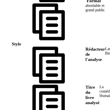
Format
abordable et
grand public
Style
Rédacteur
La
Bi
de
l'analyse
Titre
La
coméd
du
Humai
livre
analysé