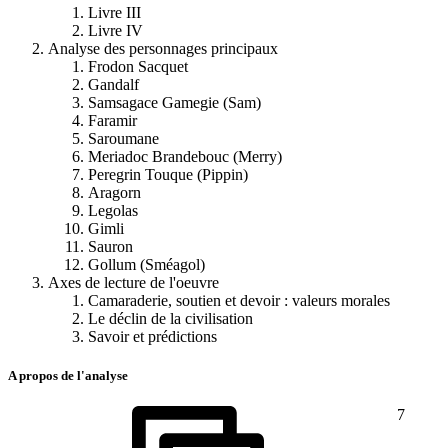
Livre III
Livre IV
Analyse des personnages principaux
Frodon Sacquet
Gandalf
Samsagace Gamegie (Sam)
Faramir
Saroumane
Meriadoc Brandebouc (Merry)
Peregrin Touque (Pippin)
Aragorn
Legolas
Gimli
Sauron
Gollum (Sméagol)
Axes de lecture de l'oeuvre
Camaraderie, soutien et devoir : valeurs morales
Le déclin de la civilisation
Savoir et prédictions
A propos de l'analyse
7