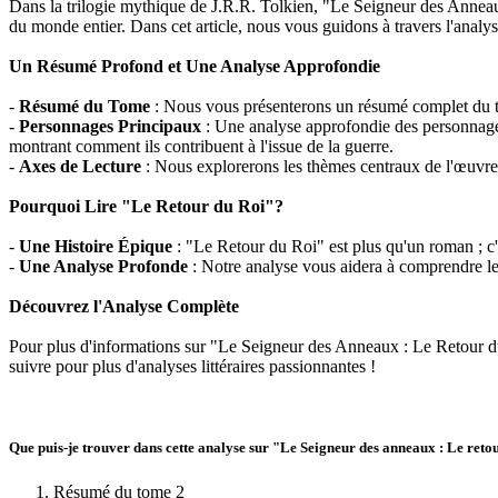
Dans la trilogie mythique de J.R.R. Tolkien, "Le Seigneur des Anneaux
du monde entier. Dans cet article, nous vous guidons à travers l'analyse
Un Résumé Profond et Une Analyse Approfondie
-
Résumé du Tome
: Nous vous présenterons un résumé complet du tom
-
Personnages Principaux
: Une analyse approfondie des personnage
montrant comment ils contribuent à l'issue de la guerre.
-
Axes de Lecture
: Nous explorerons les thèmes centraux de l'œuvre, te
Pourquoi Lire "Le Retour du Roi"?
-
Une Histoire Épique
: "Le Retour du Roi" est plus qu'un roman ; c
-
Une Analyse Profonde
: Notre analyse vous aidera à comprendre les
Découvrez l'Analyse Complète
Pour plus d'informations sur "Le Seigneur des Anneaux : Le Retour du 
suivre pour plus d'analyses littéraires passionnantes !
Que puis-je trouver dans cette analyse sur "Le Seigneur des anneaux : Le reto
Résumé du tome 2