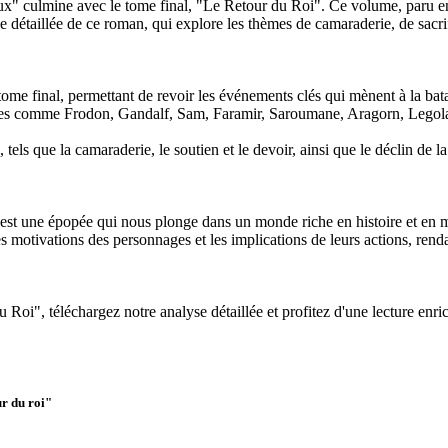
" culmine avec le tome final, "Le Retour du Roi". Ce volume, paru en 19
 détaillée de ce roman, qui explore les thèmes de camaraderie, de sacrifi
e final, permettant de revoir les événements clés qui mènent à la batai
s comme Frodon, Gandalf, Sam, Faramir, Saroumane, Aragorn, Legolas,
ls que la camaraderie, le soutien et le devoir, ainsi que le déclin de la ci
'est une épopée qui nous plonge dans un monde riche en histoire et en 
 motivations des personnages et les implications de leurs actions, renda
Roi", téléchargez notre analyse détaillée et profitez d'une lecture enri
ur du roi"