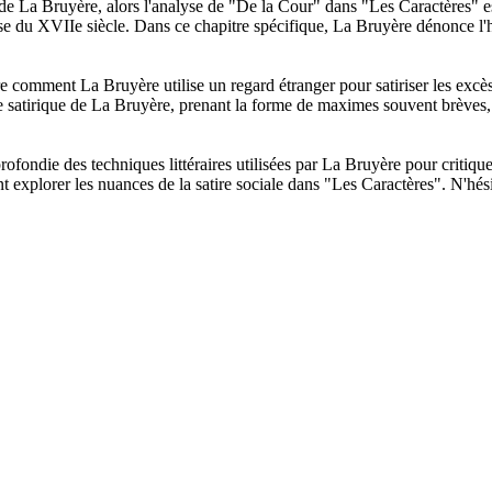
n de La Bruyère, alors l'analyse de "De la Cour" dans "Les Caractères" e
ise du XVIIe siècle. Dans ce chapitre spécifique, La Bruyère dénonce l'h
omment La Bruyère utilise un regard étranger pour satiriser les excès d
e satirique de La Bruyère, prenant la forme de maximes souvent brèves, 
ondie des techniques littéraires utilisées par La Bruyère pour critiquer
ent explorer les nuances de la satire sociale dans "Les Caractères". N'hé