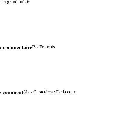
e et grand public
u commentaire
BacFrancais
re commenté
Les Caractères : De la cour