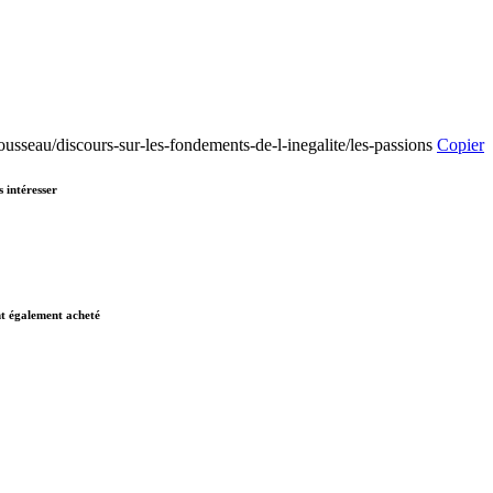
rousseau/discours-sur-les-fondements-de-l-inegalite/les-passions
Copier
 intéresser
nt également acheté