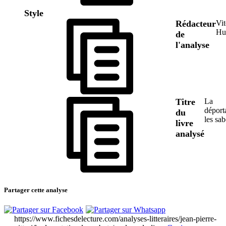
Style
Rédacteur
Vi
Hu
de
l'analyse
Titre
La
déport
du
les sab
livre
analysé
Partager cette analyse
https://www.fichesdelecture.com/analyses-litteraires/jean-pierre-