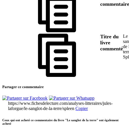
commentair
Titre du
Le
san
livre
de 
commenté
terr
Sp
Partager ce commentaire
https://www.fichesdelecture.com/analyses-litteraires/jules-
laforgue/le-sanglot-de-la-terre/spleen
Copier
Ceux qui ont acheté ce commentaire du livre "Le sanglot de la terre" ont également
acheté