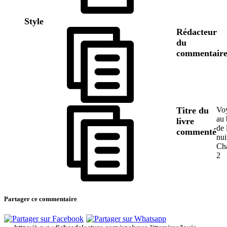
Style
Rédacteur
du
commentair
Titre du
Vo
au 
livre
de 
commenté
nui
Cha
2
Partager ce commentaire