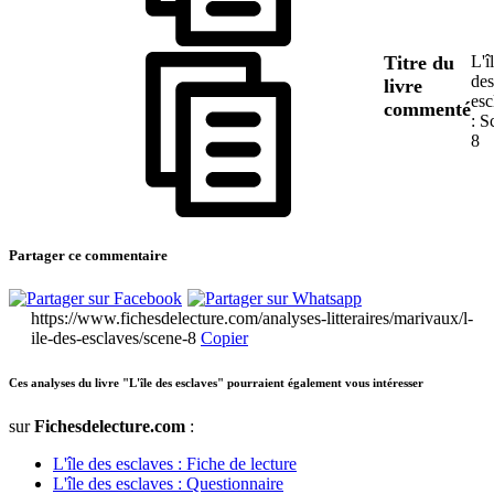
Titre du
L'î
des
livre
esc
commenté
: S
8
Partager ce commentaire
https://www.fichesdelecture.com/analyses-litteraires/marivaux/l-
ile-des-esclaves/scene-8
Copier
Ces analyses du livre "L'île des esclaves" pourraient également vous intéresser
sur
Fichesdelecture.com
:
L'île des esclaves : Fiche de lecture
L'île des esclaves : Questionnaire