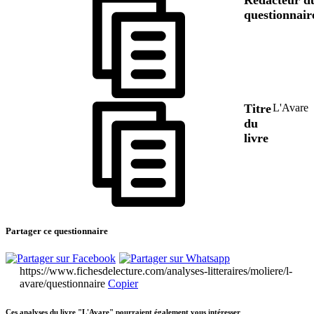
questionnair
Titre
L'Avare
du
livre
Partager ce questionnaire
https://www.fichesdelecture.com/analyses-litteraires/moliere/l-
avare/questionnaire
Copier
Ces analyses du livre "L'Avare" pourraient également vous intéresser