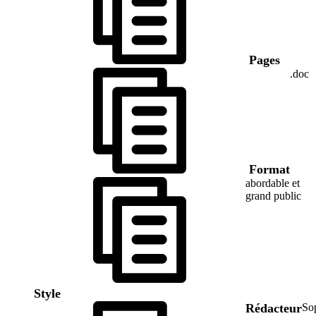
Pages
.doc
Format
abordable et
grand public
Style
Rédacteur
So