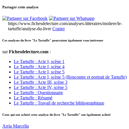
Partager cette analyse
https://www.fichesdelecture.com/analyses-litteraires/moliere/le-
tartuffe/analyse-du-livre
Copier
Ces analyses du livre "Le Tartuffe" pourraient également vous intéresser
sur
Fichesdelecture.com
:
Le Tartuffe : Acte I, scène 1
Le Tartuffe : Acte I, scène 4
Le Tartuffe : Acte I, scène 5
Le Tartuffe : Acte I, scène 5 (Rencontre et portrait de Tartuffe)
Le Tartuffe : Acte III, scène 3
Le Tartuffe : Acte IV, scène 5
Le Tartuffe : Questionnaire
Le Tartuffe : Résumé
Le Tartuffe : Travail de recherche bibliographique
Ceux qui ont acheté cette analyse du livre "Le Tartuffe" ont également acheté
Arria Marcella