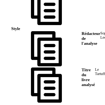
Style
Rédacteur
So
Le
de
l'analyse
Titre
Le
Tartuf
du
livre
analysé