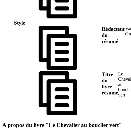
Style
Rédacteur
Va
Gr
du
résumé
Titre
Le
Cheval
du
au
livre
boucli
résumé
vert
A propos du livre "Le Chevalier au bouclier vert"