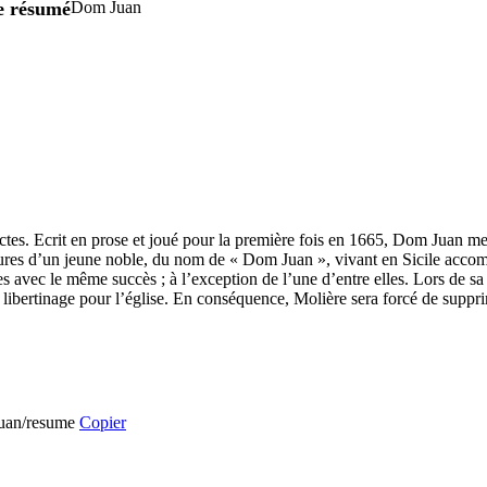
re résumé
Dom Juan
es. Ecrit en prose et joué pour la première fois en 1665, Dom Juan met 
res d’un jeune noble, du nom de « Dom Juan », vivant en Sicile accom
tes avec le même succès ; à l’exception de l’une d’entre elles. Lors de 
u libertinage pour l’église. En conséquence, Molière sera forcé de suppr
-juan/resume
Copier