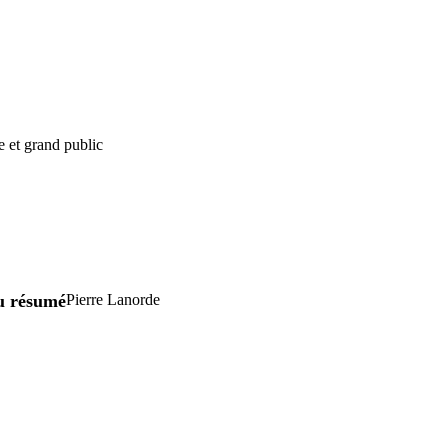
e et grand public
u résumé
Pierre Lanorde