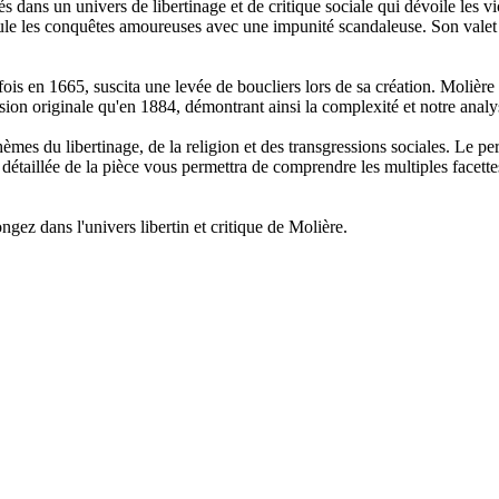
ans un univers de libertinage et de critique sociale qui dévoile les vi
ule les conquêtes amoureuses avec une impunité scandaleuse. Son valet f
fois en 1665, suscita une levée de boucliers lors de sa création. Molière
rsion originale qu'en 1884, démontrant ainsi la complexité et notre analys
es du libertinage, de la religion et des transgressions sociales. Le per
e détaillée de la pièce vous permettra de comprendre les multiples face
ngez dans l'univers libertin et critique de Molière.