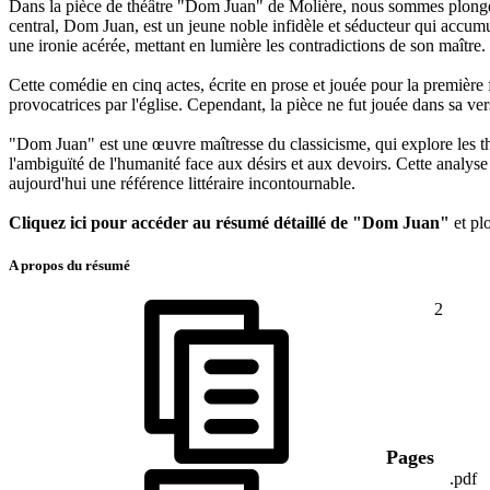
Dans la pièce de théâtre "Dom Juan" de Molière, nous sommes plongés d
central, Dom Juan, est un jeune noble infidèle et séducteur qui accum
une ironie acérée, mettant en lumière les contradictions de son maître.
Cette comédie en cinq actes, écrite en prose et jouée pour la première 
provocatrices par l'église. Cependant, la pièce ne fut jouée dans sa ve
"Dom Juan" est une œuvre maîtresse du classicisme, qui explore les thèm
l'ambiguïté de l'humanité face aux désirs et aux devoirs. Cette analys
aujourd'hui une référence littéraire incontournable.
Cliquez ici pour accéder au résumé détaillé de "Dom Juan"
et plo
A propos du résumé
2
Pages
.pdf