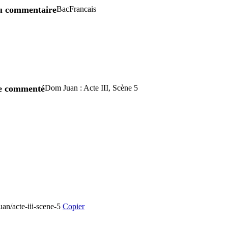
u commentaire
BacFrancais
re commenté
Dom Juan : Acte III, Scène 5
uan/acte-iii-scene-5
Copier