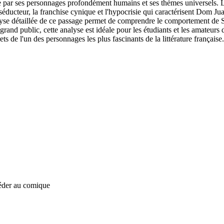
 par ses personnages profondément humains et ses thèmes universels. L
séducteur, la franchise cynique et l'hypocrisie qui caractérisent Dom Ju
lyse détaillée de ce passage permet de comprendre le comportement de S
and public, cette analyse est idéale pour les étudiants et les amateurs 
ts de l'un des personnages les plus fascinants de la littérature françai
céder au comique