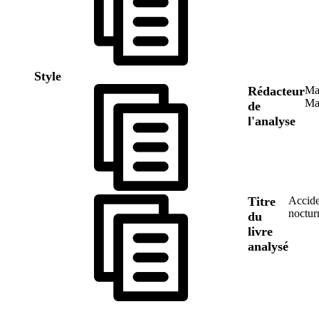
Style
Rédacteur
Ma
Ma
de
l'analyse
Titre
Accide
noctur
du
livre
analysé