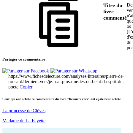
Titre du
Der
ver
livre
n'a
commenté
que
os
(L'
d'e
du
poè
Partager ce commentaire
https://www.fichesdelecture.com/analyses-litteraires/pierre-de-
ronsard/derniers-vers/je-n-ai-plus-que-les-os-l-etat-d-esprit-du-
poete
Copier
Ceux qui ont acheté ce commentaire du livre "Derniers vers" ont également acheté
La princesse de Clèves
Madame de La Fayette