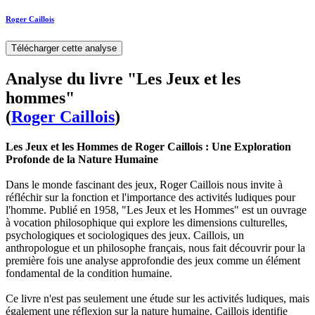
Roger Caillois
Télécharger cette analyse
Analyse du livre "Les Jeux et les
hommes"
(
Roger Caillois
)
Les Jeux et les Hommes de Roger Caillois : Une Exploration
Profonde de la Nature Humaine
Dans le monde fascinant des jeux, Roger Caillois nous invite à
réfléchir sur la fonction et l'importance des activités ludiques pour
l'homme. Publié en 1958, "Les Jeux et les Hommes" est un ouvrage
à vocation philosophique qui explore les dimensions culturelles,
psychologiques et sociologiques des jeux. Caillois, un
anthropologue et un philosophe français, nous fait découvrir pour la
première fois une analyse approfondie des jeux comme un élément
fondamental de la condition humaine.
Ce livre n'est pas seulement une étude sur les activités ludiques, mais
également une réflexion sur la nature humaine. Caillois identifie