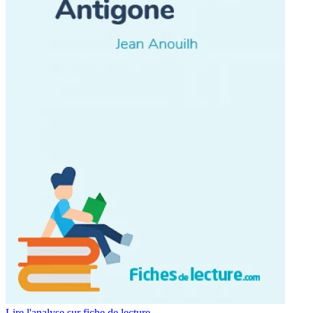
Lire l'analyse sur fiche de lecture