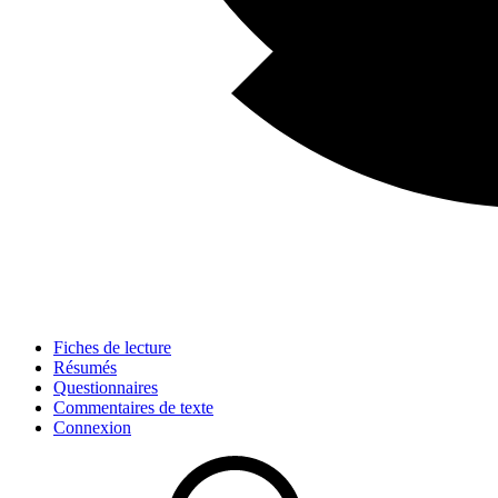
Fiches de lecture
Résumés
Questionnaires
Commentaires de texte
Connexion