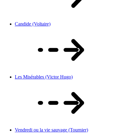
Candide (Voltaire)
Les Misérables (Victor Hugo)
Vendredi ou la vie sauvage (Tournier)