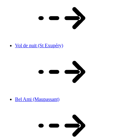
Vol de nuit (St Exupéry)
Bel Ami (Maupassant)