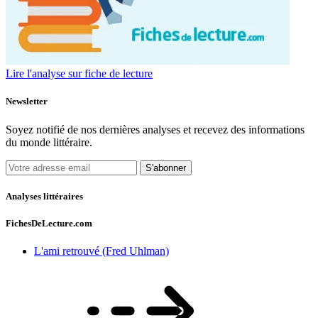
Lire l'analyse sur fiche de lecture
Newsletter
Soyez notifié de nos dernières analyses et recevez des informations
du monde littéraire.
S'abonner
Analyses littéraires
FichesDeLecture.com
L'ami retrouvé (Fred Uhlman)