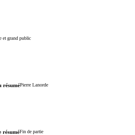
e et grand public
u résumé
Pierre Lanorde
re résumé
Fin de partie