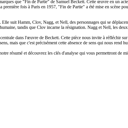
e marques que "Fin de Partie" de Samuel Beckett. Cette œuvre en un acte,
a première fois à Paris en 1957, "Fin de Partie" a été mise en scène po
tude. Elle suit Hamm, Clov, Nagg, et Nell, des personnages qui se dépla
maine, tandis que Clov incarne la résignation. Nagg et Nell, les deux vi
entrale dans l'œuvre de Beckett. Cette pièce nous invite à réfléchir sur 
e sens, mais que c'est précisément cette absence de sens qui nous rend h
z notre résumé et découvrez les clés d'analyse qui vous permettront de 