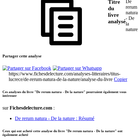
Titre
De
rerum
du
natura
livre
- De
analysé
la
nature
Partager cette analyse
https://www.fichesdelecture.com/analyses-litteraires/titus-
lucrece/de-rerum-natura-de-la-nature/analyse-du-livre
Copier
Ces analyses du livre "De rerum natura - De la nature" pourraient également vous
intéresser
sur
Fichesdelecture.com
:
De rerum natura - De la nature : Résumé
Ceux qui ont acheté cette analyse du livre "De rerum natura - De la nature" ont
également acheté