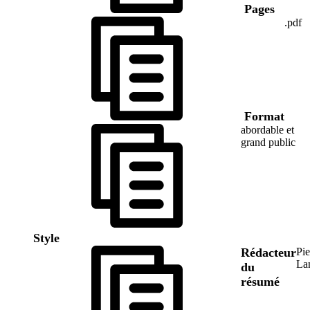
Pages
.pdf
Format
abordable et
grand public
Style
Rédacteur
Pie
La
du
résumé