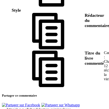
Style
Rédacteur
du
commentair
Titre du
Ca
:
livre
Cha
commenté
12 
réc
la
vie
Partager ce commentaire