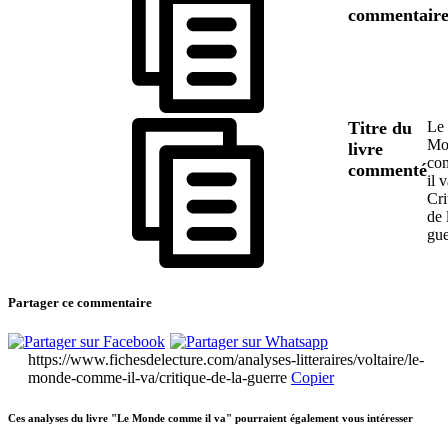
commentair
Titre du
Le
Mo
livre
co
commenté
il v
Cri
de 
gue
Partager ce commentaire
https://www.fichesdelecture.com/analyses-litteraires/voltaire/le-
monde-comme-il-va/critique-de-la-guerre
Copier
Ces analyses du livre "Le Monde comme il va" pourraient également vous intéresser