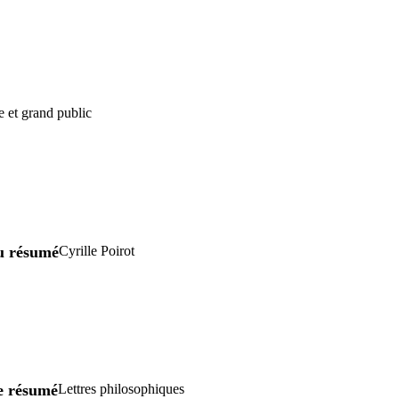
e et grand public
u résumé
Cyrille Poirot
re résumé
Lettres philosophiques