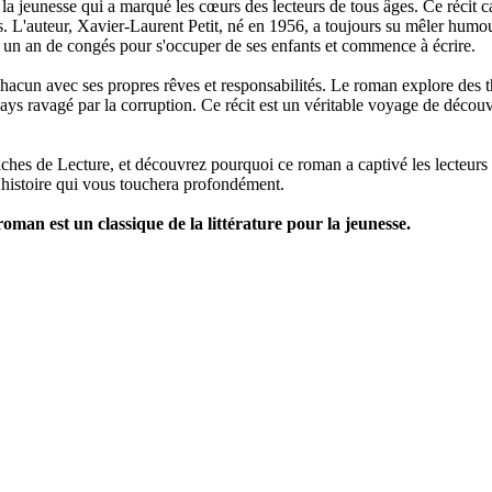
a jeunesse qui a marqué les cœurs des lecteurs de tous âges. Ce récit 
. L'auteur, Xavier-Laurent Petit, né en 1956, a toujours su mêler humou
dre un an de congés pour s'occuper de ses enfants et commence à écrire.
hacun avec ses propres rêves et responsabilités. Le roman explore de
 pays ravagé par la corruption. Ce récit est un véritable voyage de découv
 Fiches de Lecture, et découvrez pourquoi ce roman a captivé les lecteur
e histoire qui vous touchera profondément.
man est un classique de la littérature pour la jeunesse.