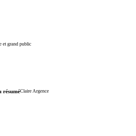
e et grand public
u résumé
Claire Argence