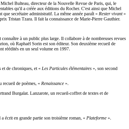
e Michel Bulteau, directeur de la Nouvelle Revue de Paris, qui, le
entables qu'il a créée aux éditions du Rocher. C'est ainsi que Michel
nt que secrétaire administratif. La même année paraît «
Rester vivant
»
 prix Tristan Tzara. Il fait la connaissance de Marie-Pierre Gauthier.
t connaître à un public plus large. Il collabore à de nombreuses revues
arion, où Raphaël Sorin est son éditeur. Son deuxième recueil de
ont réédités en un seul volume en 1997.
es et de chroniques, et «
Les Particules élémentaires
», son second
au recueil de poèmes, «
Renaissance
».
rand Burgalat. Lanzarote, un recueil-coffret de textes et de
a écrit en grande partie son troisième roman, «
Plateforme
».