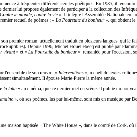
commence à fréquenter différents cercles poétiques. En 1985, il rencontr
Ce dernier lui propose également de participer à la collection des Infréqu
Contre le monde, contre la vie
». Il intègre l'Assemblée Nationale en ta
premier recueil de poèmes : «
La Poursuite du bonheur
», qui obtient le
 son premier roman, actuellement traduit en plusieurs langues, qui le fai
 Inrockuptibles). Depuis 1996, Michel Houellebecq est publié par Flamm
r vivant
» et «
La Poursuite du bonheur
», remaniée pour l'occasion, s
pour l'ensemble de son œuvre. «
Interventions
», recueil de textes critiqu
aissent simultanément. Il épouse Marie-Pierre la même année.
 la lutte
» au cinéma, que ce dernier met en scène. Il publie un nouve
umaine
», où ses poèmes, lus par lui-même, sont mis en musique par Bert
ne maison baptisée « The White House », dans le comté de Cork, où il 