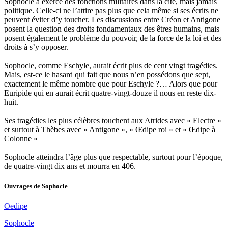
Sophocle a exercé des fonctions militaires dans la cité, mais jamais
politique. Celle-ci ne l’attire pas plus que cela même si ses écrits ne
peuvent éviter d’y toucher. Les discussions entre Créon et Antigone
posent la question des droits fondamentaux des êtres humains, mais
posent également le problème du pouvoir, de la force de la loi et des
droits à s’y opposer.
Sophocle, comme Eschyle, aurait écrit plus de cent vingt tragédies.
Mais, est-ce le hasard qui fait que nous n’en possédons que sept,
exactement le même nombre que pour Eschyle ?… Alors que pour
Euripide qui en aurait écrit quatre-vingt-douze il nous en reste dix-
huit.
Ses tragédies les plus célèbres touchent aux Atrides avec « Electre »
et surtout à Thèbes avec « Antigone », « Œdipe roi » et « Œdipe à
Colonne »
Sophocle atteindra l’âge plus que respectable, surtout pour l’époque,
de quatre-vingt dix ans et mourra en 406.
Ouvrages de
Sophocle
Oedipe
Sophocle