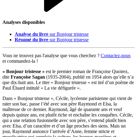
Analyses disponibles
Analyse du livre
sur Bonjour tristesse
Résumé du livre
sur Bonjour tristesse
Vous ne trouvez pas l'analyse que vous cherchez ?
Contactez-nous
et commandez-la !
« Bonjour tristesse »
est le premier roman de Françoise Quoirez,
dite
Françoise Sagan
(1935-2004), publié en 1954 alors qu’elle n’a
que dix-huit ans. Le titre « Bonjour tristesse » est tiré d’un poème de
Paul Éluard intitulé « La vie défigurée ».
Dans « Bonjour tristesse », Cécile, lycéenne parisienne qui vient de
rater son bac, passe l’été avec son père Raymond et Elsa, la
maîtresse de ce dernier. Raymond, âgé de quarante ans et veuf
depuis quinze ans, est plutôt riche et enchaîne les conquêtes. Cécile,
qui a une relation fusionnelle avec son père, s’entend plutôt bien
avec Elsa, d’un caractère et d’un âge proches des siens. Mais un
jour, Raymond annonce l’arrivée d’Anne, femme stricte et
moralisatrice qui apprécie la culture, les bonnes manières et