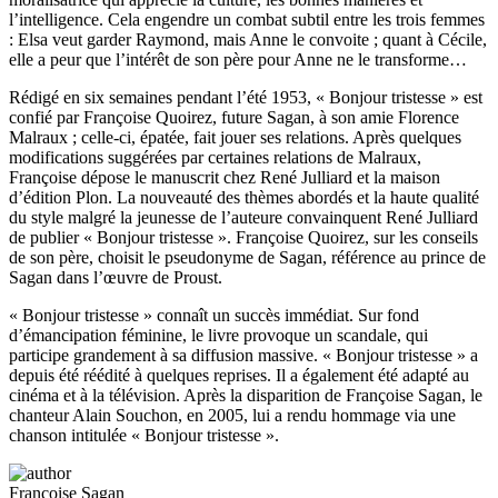
l’intelligence. Cela engendre un combat subtil entre les trois femmes
: Elsa veut garder Raymond, mais Anne le convoite ; quant à Cécile,
elle a peur que l’intérêt de son père pour Anne ne le transforme…
Rédigé en six semaines pendant l’été 1953, « Bonjour tristesse » est
confié par Françoise Quoirez, future Sagan, à son amie Florence
Malraux ; celle-ci, épatée, fait jouer ses relations. Après quelques
modifications suggérées par certaines relations de Malraux,
Françoise dépose le manuscrit chez René Julliard et la maison
d’édition Plon. La nouveauté des thèmes abordés et la haute qualité
du style malgré la jeunesse de l’auteure convainquent René Julliard
de publier « Bonjour tristesse ». Françoise Quoirez, sur les conseils
de son père, choisit le pseudonyme de Sagan, référence au prince de
Sagan dans l’œuvre de Proust.
« Bonjour tristesse » connaît un succès immédiat. Sur fond
d’émancipation féminine, le livre provoque un scandale, qui
participe grandement à sa diffusion massive. « Bonjour tristesse » a
depuis été réédité à quelques reprises. Il a également été adapté au
cinéma et à la télévision. Après la disparition de Françoise Sagan, le
chanteur Alain Souchon, en 2005, lui a rendu hommage via une
chanson intitulée « Bonjour tristesse ».
Françoise Sagan