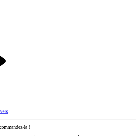
vers
 commandez-la !