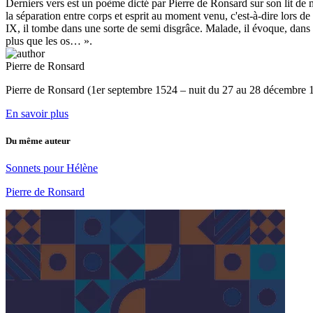
Derniers vers est un poème dicté par Pierre de Ronsard sur son lit de 
la séparation entre corps et esprit au moment venu, c'est-à-dire lors d
IX, il tombe dans une sorte de semi disgrâce. Malade, il évoque, dans 
plus que les os… ».
Pierre de Ronsard
Pierre de Ronsard (1er septembre 1524 – nuit du 27 au 28 décembre 1585
En savoir plus
Du même auteur
Sonnets pour Hélène
Pierre de Ronsard