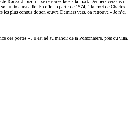
de Ronsard lorsqu’il se retrouve face à la mort. Derniers vers décrit
 son ultime maladie. En effet, à partir de 1574, à la mort de Charles
rs les plus connus de son œuvre Derniers vers, on retrouve « Je n’ai
 des poètes » . Il est né au manoir de la Possonnière, près du villa...