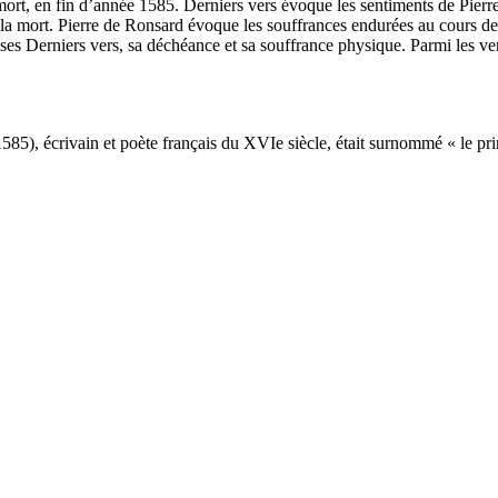
mort, en fin d’année 1585. Derniers vers évoque les sentiments de Pierre 
e la mort. Pierre de Ronsard évoque les souffrances endurées au cours de
ses Derniers vers, sa déchéance et sa souffrance physique. Parmi les ve
), écrivain et poète français du XVIe siècle, était surnommé « le prince