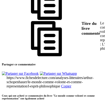
Titre du
Le
co
livre
vol
commenté
co
rep
: L
phi
Partager ce commentaire
https://www.fichesdelecture.com/analyses-litteraires/arthur-
schopenhauer/le-monde-comme-volonte-et-comme-
representation/l-esprit-philosophique
Copier
Ceux qui ont acheté ce commentaire du livre "Le monde comme volonté et comme
représentation" ont également acheté