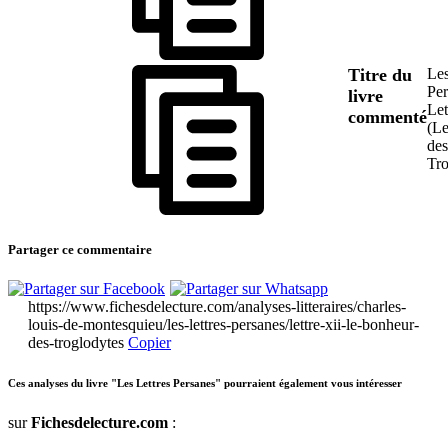
Titre du
Les
Per
livre
Let
commenté
(L
des
Tro
Partager ce commentaire
https://www.fichesdelecture.com/analyses-litteraires/charles-
louis-de-montesquieu/les-lettres-persanes/lettre-xii-le-bonheur-
des-troglodytes
Copier
Ces analyses du livre "Les Lettres Persanes" pourraient également vous intéresser
sur
Fichesdelecture.com
: