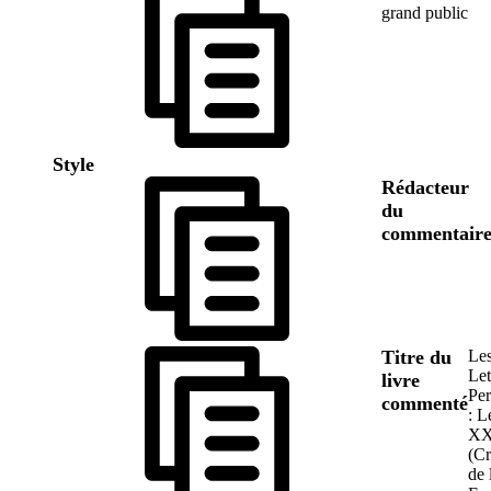
grand public
Style
Rédacteur
du
commentair
Titre du
Le
Let
livre
Per
commenté
: L
XX
(Cr
de 