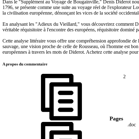
Dans le "Supplément au Voyage de Bougainville," Denis Diderot nous p
1796, se présente comme une suite au voyage réel de l'explorateur Lou
la civilisation européenne, dénonçant les vices de la société occidental
En analysant les "Adieux du Vieillard," vous découvrirez comment Didero
véritable réquisitoire à l'encontre des européens, réquisitoire dominé p
Cette analyse littéraire vous offre une compréhension approfondie de l
sauvage, une vision proche de celle de Rousseau, où l'homme est bon à l
européennes à travers les mots de Diderot. Achetez cette analyse p
A propos du commentaire
2
Pages
.doc