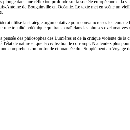
longe dans une réflexion profonde sur la société européenne et la vie
is-Antoine de Bougainville en Océanie. Le texte met en scène un vieilla
e.
t utilise la stratégie argumentative pour convaincre ses lecteurs de la 
ar une tonalité polémique qui transparaît dans les phrases exclamatives et
a pensée des philosophes des Lumières et de la critique violente de la c
'état de nature et que la civilisation le corrompt. N'attendez plus pour 
our une compréhension profonde et nuancée du "Supplément au Voyage d