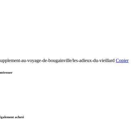
t/supplement-au-voyage-de-bougainville/les-adieux-du-vieillard
Copier
ntéresser
 également acheté