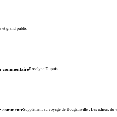
e et grand public
u commentaire
Roselyne Dupuis
re commenté
Supplément au voyage de Bougainville : Les adieux du vi