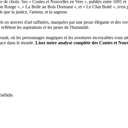
 de choix. Ses « Contes et Nouvelles en Vers », publiés entre 1691 et 169
n Rouge », « La Belle au Bois Dormant », et « Le Chat Botté », n'est p
que la justice, l'amour, et la sagesse.
nels en œuvres d'art raffinées, marquées par une prose élégante et des ver
 reflètent les aspirations et les peurs de l'humanité.
ault, où les personnages magiques et les aventures incroyables vous att
 place dans le monde.
Lisez notre analyse complète des Contes et Nouv
sélidis