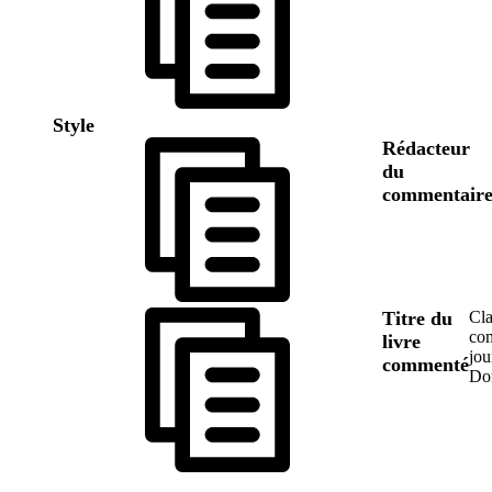
Style
Rédacteur
du
commentair
Titre du
Cla
co
livre
jou
commenté
Do