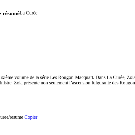
re résumé
La Curée
uxième volume de la série Les Rougon-Macquart. Dans La Curée, Zola dé
ministre. Zola présente non seulement l’ascension fulgurante des Rougon
-curee/resume
Copier