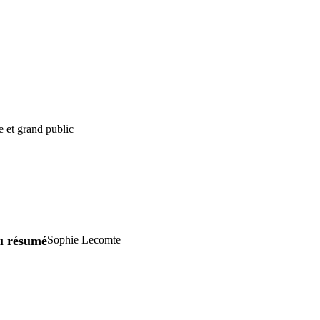
e et grand public
u résumé
Sophie Lecomte