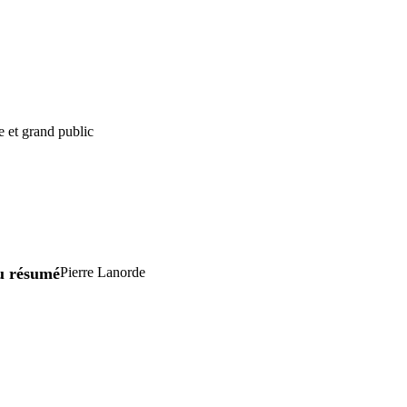
e et grand public
u résumé
Pierre Lanorde