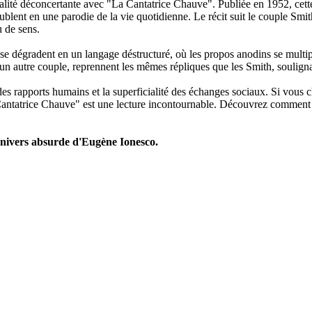
lité déconcertante avec "La Cantatrice Chauve". Publiée en 1952, cette p
ublent en une parodie de la vie quotidienne. Le récit suit le couple Sm
 de sens.
e dégradent en un langage déstructuré, où les propos anodins se multip
 un autre couple, reprennent les mêmes répliques que les Smith, souligna
es rapports humains et la superficialité des échanges sociaux. Si vous 
 Cantatrice Chauve" est une lecture incontournable. Découvrez comment I
univers absurde d'Eugène Ionesco.