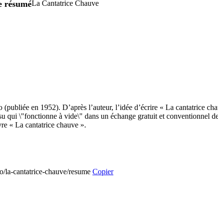
re résumé
La Cantatrice Chauve
 (publiée en 1952). D’après l’auteur, l’idée d’écrire « La cantatrice ch
u qui \"fonctionne à vide\" dans un échange gratuit et conventionnel de
vre « La cantatrice chauve ».
co/la-cantatrice-chauve/resume
Copier