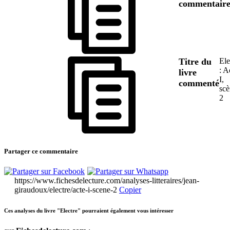
commentair
Titre du
Ele
: A
livre
I,
commenté
scè
2
Partager ce commentaire
https://www.fichesdelecture.com/analyses-litteraires/jean-
giraudoux/electre/acte-i-scene-2
Copier
Ces analyses du livre "Electre" pourraient également vous intéresser