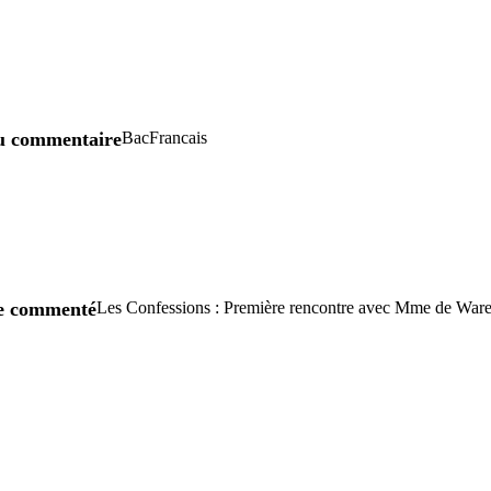
u commentaire
BacFrancais
re commenté
Les Confessions : Première rencontre avec Mme de War