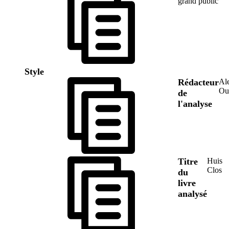
grand public
Style
Rédacteur
Al
Ou
de
l'analyse
Titre
Huis
Clos
du
livre
analysé