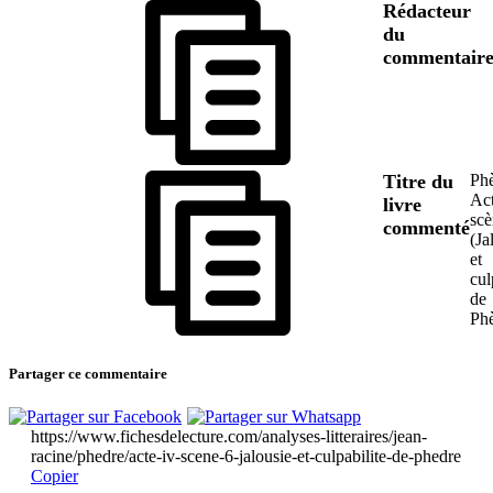
Rédacteur
du
commentair
Titre du
Phè
Act
livre
scè
commenté
(Ja
et
cul
de
Phè
Partager ce commentaire
https://www.fichesdelecture.com/analyses-litteraires/jean-
racine/phedre/acte-iv-scene-6-jalousie-et-culpabilite-de-phedre
Copier