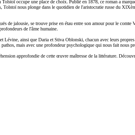
 Tolstoï occupe une place de choix. Publié en 1878, ce roman a marqué l
stoï nous plonge dans le quotidien de l'aristocratie russe du XIXème siè
uës de jalousie, se trouve prise en étau entre son amour pour le comte V
s profondeurs de l'âme humaine.
t Lévine, ainsi que Daria et Stiva Oblonski, chacun avec leurs propres l
e ni pathos, mais avec une profondeur psychologique qui nous fait nous pr
nsion approfondie de cette œuvre maîtresse de la littérature. Découvr