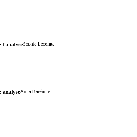
 l'analyse
Sophie Lecomte
e analysé
Anna Karénine