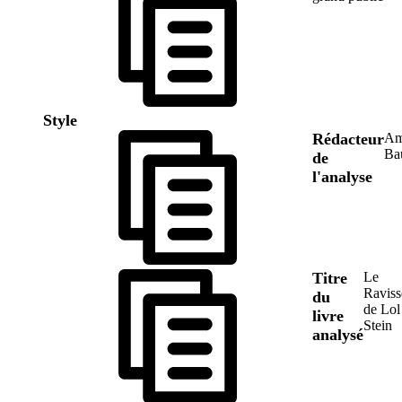
Style
Rédacteur
Am
Ba
de
l'analyse
Titre
Le
Ravis
du
de Lol
livre
Stein
analysé