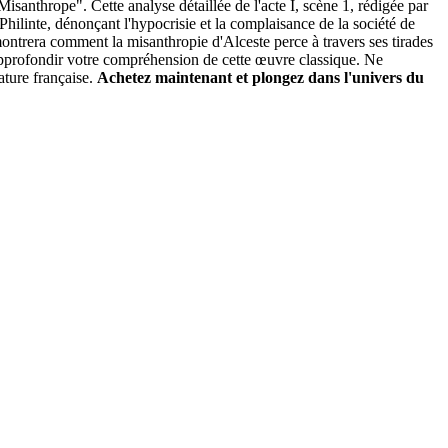
santhrope". Cette analyse détaillée de l'acte I, scène 1, rédigée par
ilinte, dénonçant l'hypocrisie et la complaisance de la société de
montrera comment la misanthropie d'Alceste perce à travers ses tirades
 approfondir votre compréhension de cette œuvre classique. Ne
ature française.
Achetez maintenant et plongez dans l'univers du