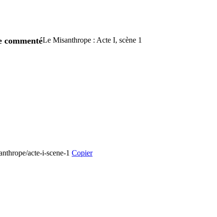
re commenté
Le Misanthrope : Acte I, scène 1
santhrope/acte-i-scene-1
Copier