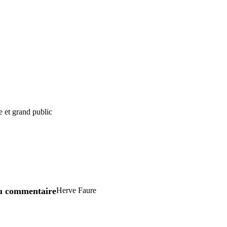
e et grand public
u commentaire
Herve Faure