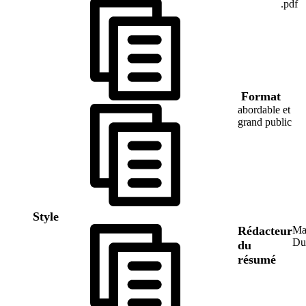
.pdf
Format
abordable et
grand public
Style
Rédacteur
Ma
Du
du
résumé