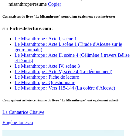
misanthrope/resume
Copier
Ces analyses du livre "Le Misanthrope" pourraient également vous intéresser
sur
Fichesdelecture.com
:
Le Misanthrope : Acte I, scène 1
Le Misanthrope : Acte I, scène 1 (Tirade d'Alceste sur le
genre humain)
Le Misanthrope : Acte II, scène 4 (Célimène à travers Bélise
et Damis)
Le Misanthrope : Acte IV, scène 3
Le Misanthrope : Acte V, scène 4 (Le dénouement)
Le Misanthrope : Fiche de lecture
Le Misanthrope : Questionnaire
Le Misanthrope : Vers 115-144 (La colère d'Alceste)
Ceux qui ont acheté ce résumé du livre "Le Misanthrope" ont également acheté
La Cantatrice Chauve
Eugène Ionesco