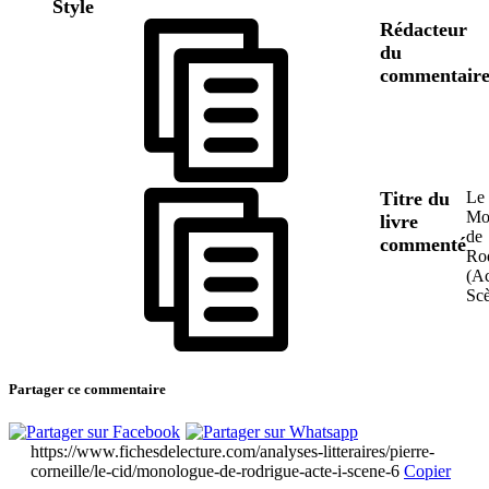
Style
Rédacteur
du
commentair
Titre du
Le 
Mo
livre
de
commenté
Ro
(Ac
Scè
Partager ce commentaire
https://www.fichesdelecture.com/analyses-litteraires/pierre-
corneille/le-cid/monologue-de-rodrigue-acte-i-scene-6
Copier