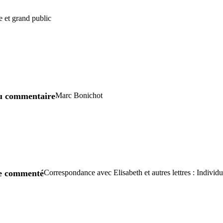
e et grand public
u commentaire
Marc Bonichot
re commenté
Correspondance avec Elisabeth et autres lettres : Indivi