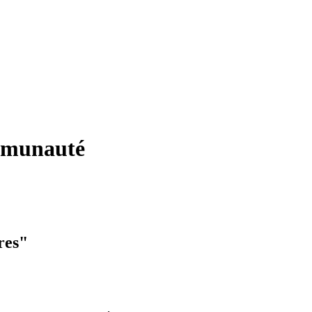
ommunauté
res"