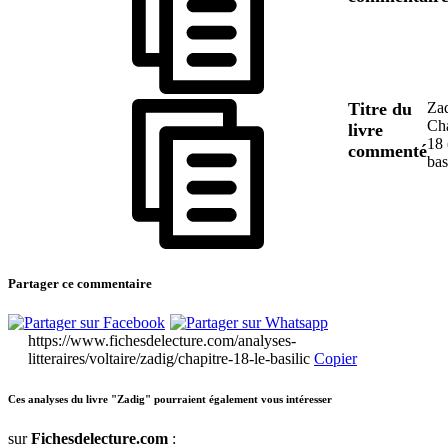
Titre du
Zad
Cha
livre
18 
commenté
bas
Partager ce commentaire
https://www.fichesdelecture.com/analyses-
litteraires/voltaire/zadig/chapitre-18-le-basilic
Copier
Ces analyses du livre "Zadig" pourraient également vous intéresser
sur
Fichesdelecture.com
: