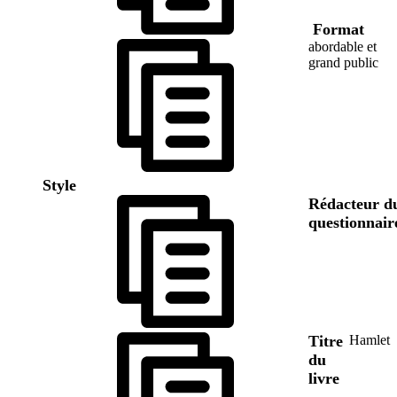
Format
abordable et
grand public
Style
Rédacteur d
questionnair
Titre
Hamlet
du
livre